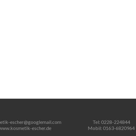
etik-escher@googlemail.com
Tel: 0228-224844
www.kosmetik-escher.de
Mobil: 0163-6820964