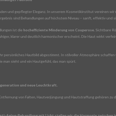
den und gepflegter Eleganz. In unserem Kosmetikinstitut vereinen wi
 Ergebnis sind Behandlungen auf höchstem Niveau – sanft, effektiv und 
lungen ist die
hocheffiziente Minderung von Couperose
. Sichtbare 
higer, klarer und deutlich harmonischer erscheint. Die Haut wirkt verfe
Ihr persönliches Hautbild abgestimmt. In stilvoller Atmosphäre schaffe
ie man sieht und ein Hautgefühl, das man spürt.
egeneration und neue Leuchtkraft.
ntfernung von Falten, Hautverjüngung und Hautstraffung gehören zu d
e Anti-Aging-Behandlung mit Licht stellen wir die Harmonie zwische