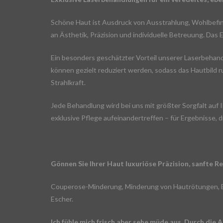
Schöne Haut ist Ausdruck von Ausstrahlung, Wohlbefin
an Ästhetik, Präzision und individuelle Betreuung. Das
Ein besonders geschätzter Vorteil unserer Laserbehand
können gezielt reduziert werden, sodass das Hautbild ru
Strahlkraft.
Jede Behandlung wird bei uns mit größter Sorgfalt auf 
exklusive Pflege aufeinandertreffen – für Ergebnisse, d
Gönnen Sie Ihrer Haut luxuriöse Präzision, sanfte R
Couperose-Minderung, Minderung von Hautrötungen, E
Escher.
Ich fühle mich frisch aber sehe müde aus. Durch di