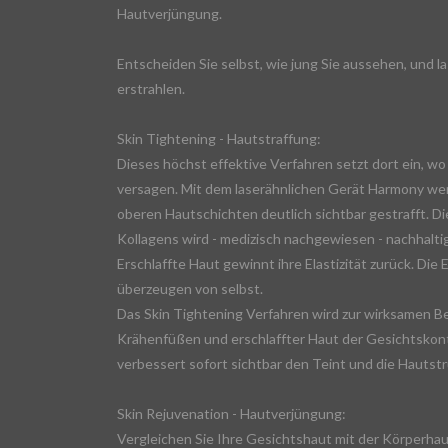
Hautverjüngung.
Entscheiden Sie selbst, wie jung Sie aussehen, und la
erstrahlen.
Skin Tightening - Hautstraffung:
Dieses höchst effektive Verfahren setzt dort ein, 
versagen. Mit dem laserähnlichen Gerät Harmony w
oberen Hautschichten deutlich sichtbar gestrafft. D
Kollagens wird - medizisch nachgewiesen - nachhalti
Erschlaffte Haut gewinnt ihre Elastizität zurück. Die 
überzeugen von selbst.
Das Skin Tightening Verfahren wird zur wirksamen B
Krähenfüßen und erschlaffter Haut der Gesichtskont
verbessert sofort sichtbar den Teint und die Hautstr
Skin Rejuvenation - Hautverjüngung:
Vergleichen Sie Ihre Gesichtshaut mit der Körperhaut