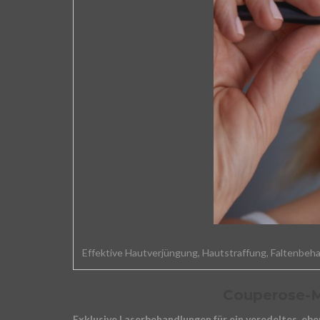
Effektive Hautverjüngung, Hautstraffung, Faltenbeh
Couperose-M
Exklusive Laserbehandlungen für ein veredeltes, eb