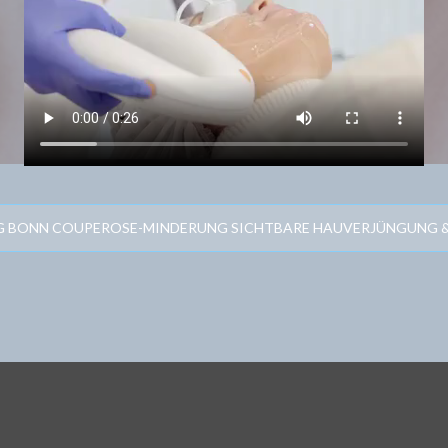
NG BONN COUPEROSE-MINDERUNG SICHTBARE HAUVERJÜNGUNG 