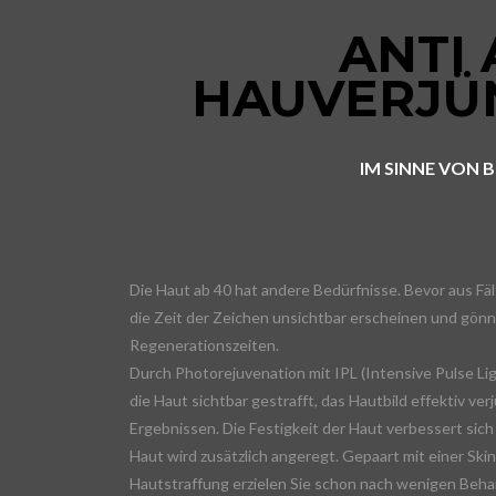
ANTI
HAUVERJÜ
IM SINNE VON 
Die Haut ab 40 hat andere Bedürfnisse. Bevor aus Fäl
die Zeit der Zeichen unsichtbar erscheinen und gön
Regenerationszeiten.
Durch Photorejuvenation mit IPL (Intensive Pulse Li
die Haut sichtbar gestrafft, das Hautbild effektiv ver
Ergebnissen. Die Festigkeit der Haut verbessert sic
Haut wird zusätzlich angeregt. Gepaart mit einer Sk
Hautstraffung erzielen Sie schon nach wenigen Beha