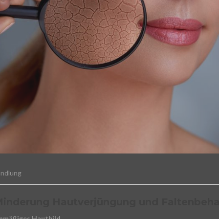
andlung
inderung Hautverjüngung und Faltenbeh
enmäßiges Hautbild