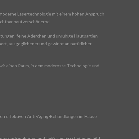
r moderne Lasertechnologie mit einem hohen Anspruch
sichtbar hautverschönernd.
Rötungen, feine Äderchen und unruhige Hautpartien
inert, ausgeglichener und gewinnt an natürlicher
n wir einen Raum, in dem modernste Technologie und
en effektiven Anti-Aging-Behandlungen im Hause
n innerem Empfinden und äußerem Erscheinungsbild